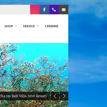
Instagram
Facebook
+49
info@aqua-
SHOP
SERVICE
TERMINE
(0)6081
life-
584792
usingen.de
Hecht im Sundhäuser See