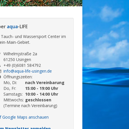
ber
aqua
-LIFE
r Tauch- und Wassersport Center im
ein-Main-Gebiet.
Wilhelmjstraße 2a
61250 Usingen
+49 (0)6081 584792
info@aqua-life-usingen.de
Öffnungszeiten:
Mo, Di:
nach Vereinbarung
Do, Fr:
15:00 - 19:00 Uhr
Samstags:
10:00 - 14:00 Uhr
Mittwochs:
geschlossen
(Termine nach Vereinbarung)
f Google Maps anschauen
m Newsletter anmelden