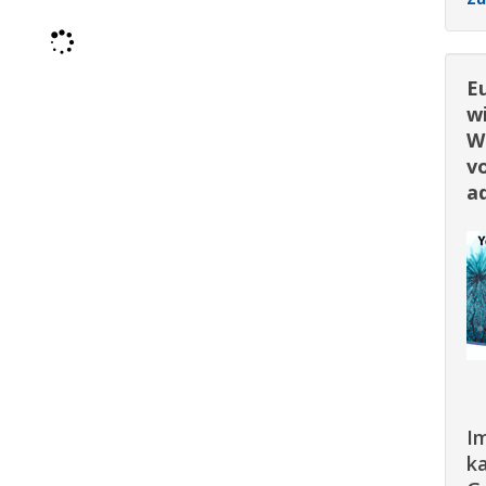
Eu
wi
Wi
v
a
I
ka